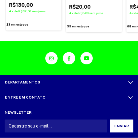
R$130,00
R$20,00
R$
4
x
de
R$32,50
sem juros
4
x
de
R$5,00
sem juros
4
x
d
23
em estoque
59
em estoque
68
em 
DEPARTAMENTOS
ENTRE EM CONTATO
NEWSLETTER