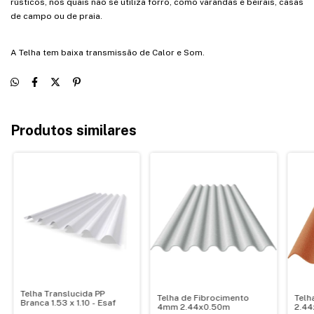
rústicos, nos quais não se utiliza forro, como varandas e beirais, casas
de campo ou de praia.
A Telha tem baixa transmissão de Calor e Som.
Produtos similares
Telha Translucida PP
Telha de Fibrocimento
Telh
Branca 1.53 x 1.10 - Esaf
4mm 2.44x0.50m
2.44