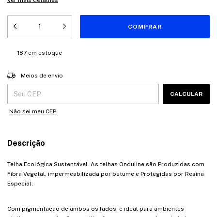
Ver mais detalhes
187
em estoque
Entregas para o CEP:
ALTERAR CEP
Meios de envio
CALCULAR
Não sei meu CEP
Descrição
Telha Ecológica Sustentável. As telhas Onduline são Produzidas com
Fibra Vegetal, impermeabilizada por betume e Protegidas por Resina
Especial.
Com pigmentação de ambos os lados, é ideal para ambientes