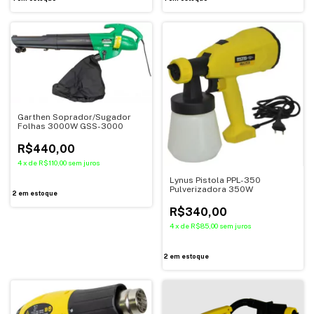
Garthen Soprador/Sugador
Folhas 3000W GSS-3000
R$440,00
4
x
de
R$110,00
sem juros
Lynus Pistola PPL-350
Pulverizadora 350W
2
em estoque
R$340,00
4
x
de
R$85,00
sem juros
2
em estoque