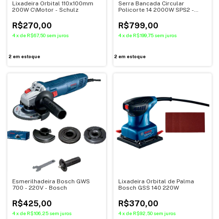
Lixadeira Orbital 110x100mm
Serra Bancada Circular
200W C\Motor - Schulz
Policorte 14 2000W SPS2 -
Schulz
R$270,00
R$799,00
4
x
de
R$67,50
sem juros
4
x
de
R$199,75
sem juros
2
em estoque
2
em estoque
Lixadeira Orbital de Palma
Esmerilhadeira Bosch GWS
Bosch GSS 140 220W
700 - 220V - Bosch
R$370,00
R$425,00
4
x
de
R$92,50
sem juros
4
x
de
R$106,25
sem juros