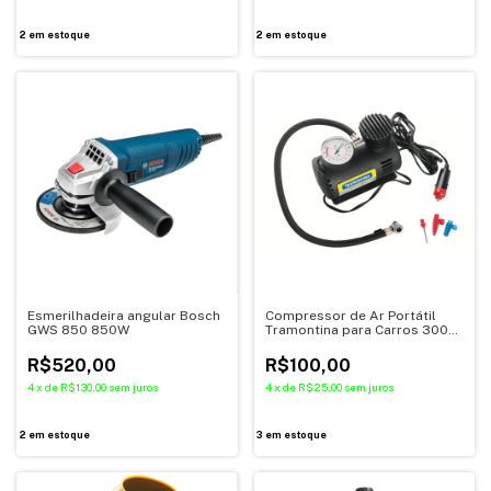
2
em estoque
2
em estoque
Esmerilhadeira angular Bosch
Compressor de Ar Portátil
GWS 850 850W
Tramontina para Carros 300
psi 50 W 12 V
R$520,00
R$100,00
4
x
de
R$130,00
sem juros
4
x
de
R$25,00
sem juros
2
em estoque
3
em estoque