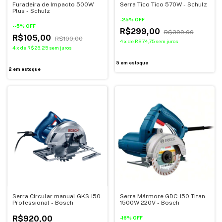
Furadeira de Impacto 500W
Serra Tico Tico 570W - Schulz
Plus - Schulz
-
25
%
OFF
-
-5
%
OFF
R$299,00
R$399,00
R$105,00
R$100,00
4
x
de
R$74,75
sem juros
4
x
de
R$26,25
sem juros
5
em estoque
2
em estoque
Serra Circular manual GKS 150
Serra Mármore GDC-150 Titan
Professional - Bosch
1500W 220V - Bosch
R$920,00
-
16
%
OFF