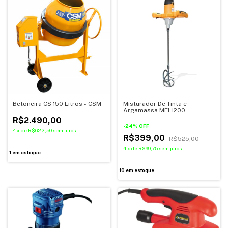
Betoneira CS 150 Litros - CSM
Misturador De Tinta e
Argamassa MEL1200
Menegotti 220V
R$2.490,00
-
24
%
OFF
4
x
de
R$622,50
sem juros
R$399,00
R$525,00
4
x
de
R$99,75
sem juros
1
em estoque
10
em estoque