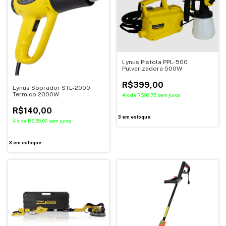
Lynus Pistola PPL-500
Pulverizadora 500W
R$399,00
Lynus Soprador STL-2000
Termico 2000W
4
x
de
R$99,75
sem juros
R$140,00
3
em estoque
4
x
de
R$35,00
sem juros
3
em estoque