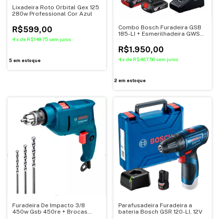
Lixadeira Roto Orbital Gex 125
280w Professional Cor Azul
Combo Bosch Furadeira GSB
R$599,00
185-LI + Esmerilhadeira GWS
4
x
de
R$149,75
sem juros
180 LI + 2 Baterias +
Carregador - Bosch
R$1.950,00
4
x
de
R$487,50
sem juros
5
em estoque
2
em estoque
Furadeira De Impacto 3/8
Parafusadeira Furadeira a
450w Gsb 450re + Brocas
bateria Bosch GSR 120-LI, 12V
Bosch Cor Azul 220V