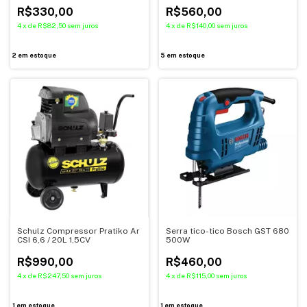
R$330,00
R$560,00
4
x
de
R$82,50
sem juros
4
x
de
R$140,00
sem juros
2
em estoque
5
em estoque
Schulz Compressor Pratiko Ar
Serra tico-tico Bosch GST 680
CSI 6,6 / 20L 1,5CV
500W
R$990,00
R$460,00
4
x
de
R$247,50
sem juros
4
x
de
R$115,00
sem juros
1
em estoque
1
em estoque