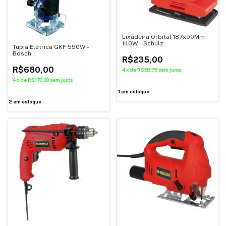
Lixadeira Orbital 187x90Mm
140W - Schulz
Tupia Elétrica GKF 550W -
Bosch
R$235,00
R$680,00
4
x
de
R$58,75
sem juros
4
x
de
R$170,00
sem juros
1
em estoque
2
em estoque