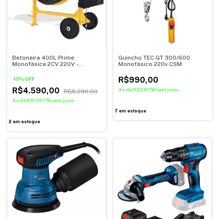
Betoneira 400L Prime
Guincho TEC GT 300/600
Monofásica 2CV 220V -
Monofásico 220v CSM
Menegotti
R$990,00
-
13
%
OFF
R$4.590,00
4
x
de
R$247,50
sem juros
R$5.290,00
4
x
de
R$1.147,50
sem juros
7
em estoque
2
em estoque