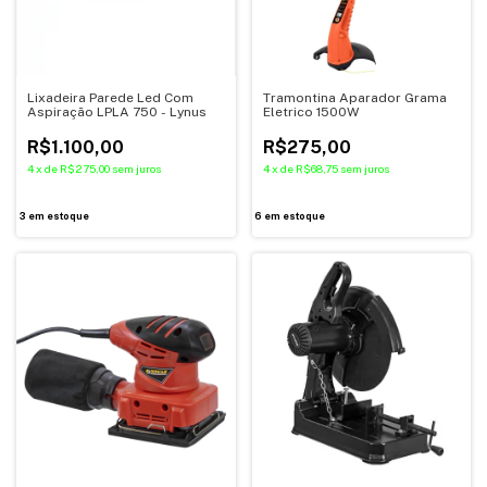
Lixadeira Parede Led Com
Tramontina Aparador Grama
Aspiração LPLA 750 - Lynus
Eletrico 1500W
R$1.100,00
R$275,00
4
x
de
R$275,00
sem juros
4
x
de
R$68,75
sem juros
3
em estoque
6
em estoque