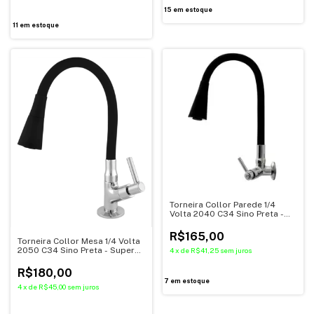
15
em estoque
11
em estoque
Torneira Collor Parede 1/4
Volta 2040 C34 Sino Preta -
Super Metais
R$165,00
Torneira Collor Mesa 1/4 Volta
2050 C34 Sino Preta - Super
4
x
de
R$41,25
sem juros
Metais
R$180,00
7
em estoque
4
x
de
R$45,00
sem juros