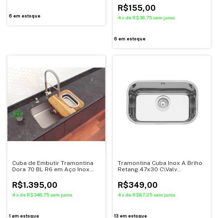
R$155,00
6
em estoque
4
x
de
R$38,75
sem juros
6
em estoque
Cuba de Embutir Tramontina
Tramontina Cuba Inox A Briho
Dora 70 BL R6 em Aço Inox
Retang.47x30 C\Valv
Escovado com Válvula Ø 4 1/2",
94022/203
Tábua de Madeira, Cesto
R$1.395,00
R$349,00
coador e Dosador de Sabão
500 ml
4
x
de
R$348,75
sem juros
4
x
de
R$87,25
sem juros
1
em estoque
13
em estoque