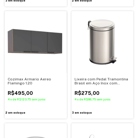
3
em estoque
2
em estoque
Cozimax Armario Aereo
Lixeira com Pedal Tramontina
Flamingo 1.20
Brasil em Aço Inox com
Acabamento Polido e Balde
Interno 20 L
R$495,00
R$275,00
4
x
de
R$123,75
sem juros
4
x
de
R$68,75
sem juros
2
em estoque
3
em estoque