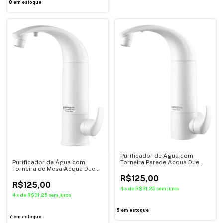
8
em estoque
Purificador de Água com
Purificador de Água com
Torneira Parede Acqua Due
Torneira de Mesa Acqua Due
Branco LORENZETTI
Branco LORENZETTI
R$125,00
R$125,00
4
x
de
R$31,25
sem juros
4
x
de
R$31,25
sem juros
5
em estoque
7
em estoque