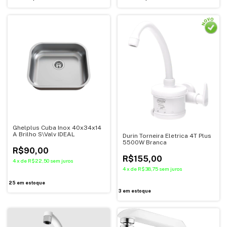
Ghelplus Cuba Inox 40x34x14
A Brilho S\Valv IDEAL
Durin Torneira Eletrica 4T Plus
5500W Branca
R$90,00
R$155,00
4
x
de
R$22,50
sem juros
4
x
de
R$38,75
sem juros
25
em estoque
3
em estoque