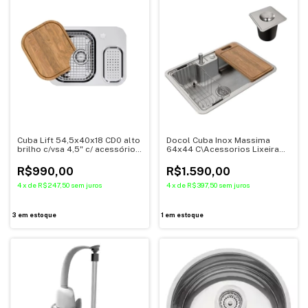
Cuba Lift 54,5x40x18 CD0 alto
Docol Cuba Inox Massima
brilho c/vsa 4,5" c/ acessórios
64x44 C\Acessorios Lixeira
- Docol
C\VALV 1611616
R$990,00
R$1.590,00
4
x
de
R$247,50
sem juros
4
x
de
R$397,50
sem juros
3
em estoque
1
em estoque