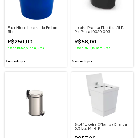
Flux Hidro Lixeira de Embutir
Lixeira Pratika Plastica 5l P/
5Lts
Pia Preta 10020.003
R$250,00
R$58,00
4
x
de
R$62,50
sem juros
4
x
de
R$14,50
sem juros
3
em estoque
5
em estoque
Stolf Lixeira C\Tampa Branca
6.5 Lts 1446-P