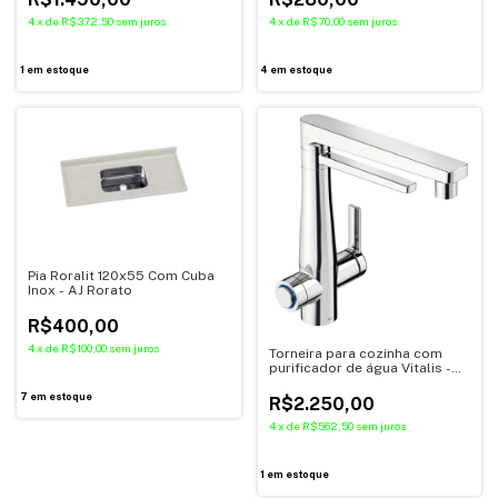
4
x
de
R$372,50
sem juros
4
x
de
R$70,00
sem juros
1
em estoque
4
em estoque
Pia Roralit 120x55 Com Cuba
Inox - AJ Rorato
R$400,00
4
x
de
R$100,00
sem juros
Torneira para cozinha com
purificador de água Vitalis -
Docol
7
em estoque
R$2.250,00
4
x
de
R$562,50
sem juros
1
em estoque