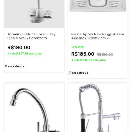
Torneira Eletrica Loren Easy
Pia de Apoio New Raggi 40 em
Bica Movel - Lorenzetti
Aço Inox 120x52 cm -
Tramontina
R$190,00
-
3
%
OFF
R$185,00
4
x
de
R$47,50
sem juros
R$190,00
4
x
de
R$46,25
sem juros
2
em estoque
7
em estoque