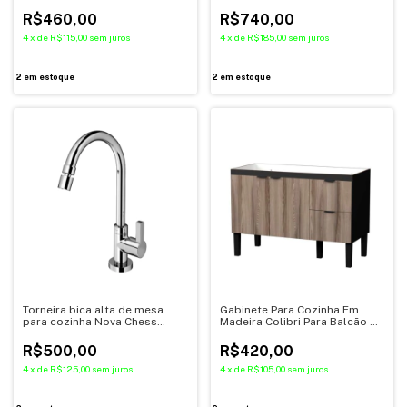
Docol
cromado
R$460,00
R$740,00
4
x
de
R$115,00
sem juros
4
x
de
R$185,00
sem juros
2
em estoque
2
em estoque
Torneira bica alta de mesa
Gabinete Para Cozinha Em
para cozinha Nova Chess
Madeira Colibri Para Balcão de
cromado - Docol
1,20m Preto/Tamarindo 101144
Cozimax
R$500,00
R$420,00
4
x
de
R$125,00
sem juros
4
x
de
R$105,00
sem juros