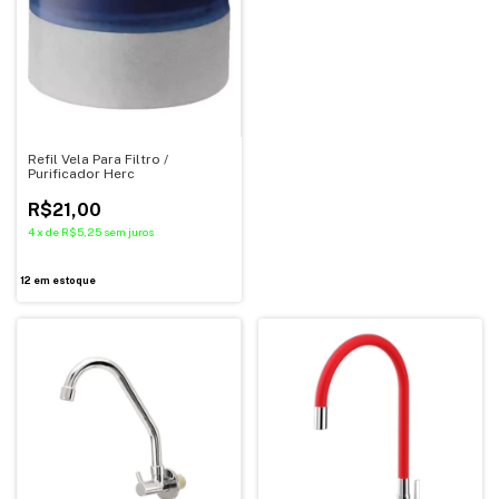
Refil Vela Para Filtro /
Purificador Herc
R$21,00
4
x
de
R$5,25
sem juros
12
em estoque