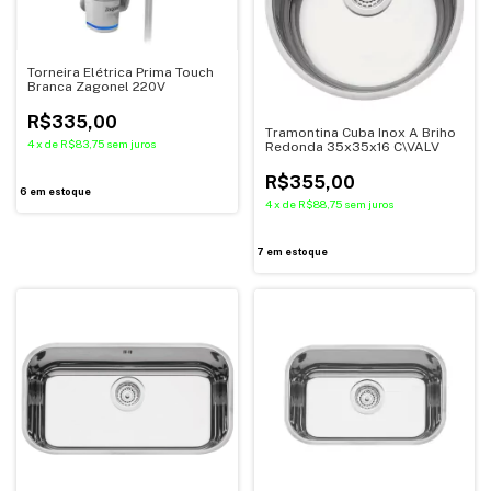
Torneira Elétrica Prima Touch
Branca Zagonel 220V
R$335,00
Tramontina Cuba Inox A Briho
4
x
de
R$83,75
sem juros
Redonda 35x35x16 C\VALV
R$355,00
6
em estoque
4
x
de
R$88,75
sem juros
7
em estoque