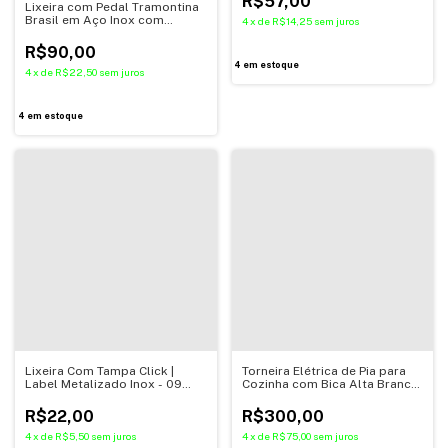
R$57,00
Lixeira com Pedal Tramontina
Brasil em Aço Inox com
4
x
de
R$14,25
sem juros
Acabamento Polido e Balde
Interno 3 L
R$90,00
4
em estoque
4
x
de
R$22,50
sem juros
4
em estoque
Lixeira Com Tampa Click |
Torneira Elétrica de Pia para
Label Metalizado Inox - 09
Cozinha com Bica Alta Branca
Litros
220V Essence Lorenzetti
R$22,00
R$300,00
4
x
de
R$5,50
sem juros
4
x
de
R$75,00
sem juros