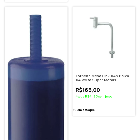
Torneira Mesa Link 1145 Baixa
1/4 Volta Super Metais
R$165,00
4
x
de
R$41,25
sem juros
10
em estoque