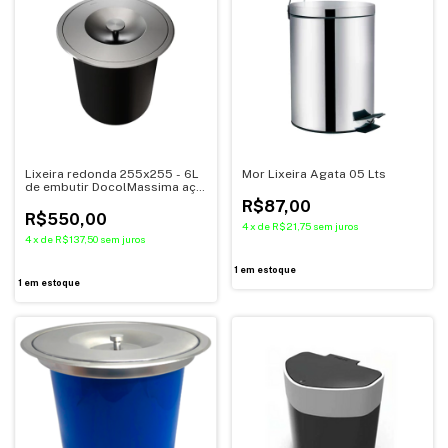
Lixeira redonda 255x255 - 6L
Mor Lixeira Agata 05 Lts
de embutir DocolMassima aço
inox
R$87,00
R$550,00
4
x
de
R$21,75
sem juros
4
x
de
R$137,50
sem juros
1
em estoque
1
em estoque