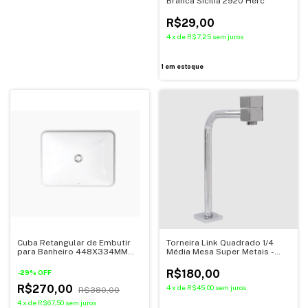
Branca Sicilia 2920 Herc
R$29,00
4
x
de
R$7,25
sem juros
1
em estoque
Torneira Link Quadrado 1/4
Cuba Retangular de Embutir
Média Mesa Super Metais -
para Banheiro 448X334MM
95275
Kohler
R$180,00
-
29
%
OFF
R$270,00
4
x
de
R$45,00
sem juros
R$380,00
4
x
de
R$67,50
sem juros