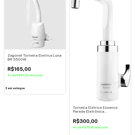
Zagonel Torneira Eletrica Luna
BR 5500W
R$165,00
4
x
de
R$41,25
sem juros
3
em estoque
Torneira Elétrica Essence
Parede Eletrônica
Branco/Cromado 5500W
220V~ Lorenzetti
R$300,00
4
x
de
R$75,00
sem juros