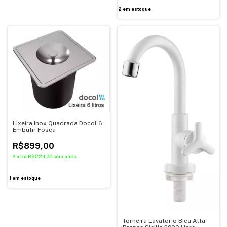
2
em estoque
Lixeira Inox Quadrada Docol 6
Embutir Fosca
R$899,00
4
x
de
R$224,75
sem juros
1
em estoque
Torneira Lavatorio Bica Alta