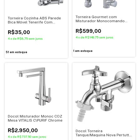
Torneira Gourmet com
Torneira Cozinha ABS Parede
Misturador Monocomando
Bica Móvel Tenerife Com
45cm para Cozinha 2710
Arejador Articulável Cromada
Cromado
- Ref. 3939 - HERC
R$599,00
R$35,00
4
x
de
R$149,75
sem juros
4
x
de
R$8,75
sem juros
1
em estoque
51
em estoque
Docol Misturador Monoc COZ
Mesa VITALIS C\PURIF Chrome
R$2.950,00
Docol Torneira
Tanque/Maquina Nova Pertutti
4
x
de
R$737,50
sem juros
1134 Chrome