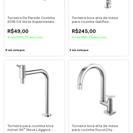
Torneira De Parede Cozinha
Torneira bica alta de mesa
2018 1/4 Volta Supermetais
para cozinha Galiflex
96573
cromado/vermelha - Docol
R$49,00
R$245,00
4
x
de
R$12,25
sem juros
4
x
de
R$61,25
sem juros
9
em estoque
3
em estoque
Torneira para cozinha bica
Torneira bica alta de mesa
móvel 90° Nova Lóggica -
para cozinha DocolCity