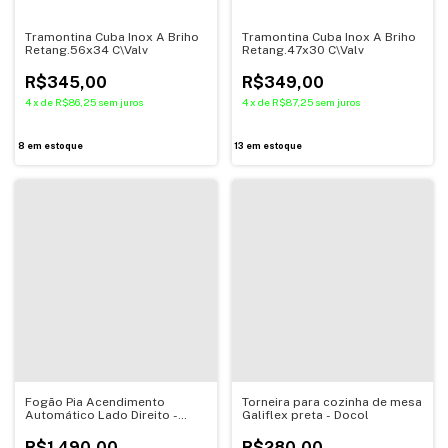
Tramontina Cuba Inox A Briho
Tramontina Cuba Inox A Briho
Retang.56x34 C\Valv
Retang.47x30 C\Valv
R$345,00
R$349,00
4
x
de
R$86,25
sem juros
4
x
de
R$87,25
sem juros
8
em estoque
13
em estoque
Fogão Pia Acendimento
Torneira para cozinha de mesa
Automático Lado Direito -
Galiflex preta - Docol
Ghelplus
R$1.490,00
R$280,00