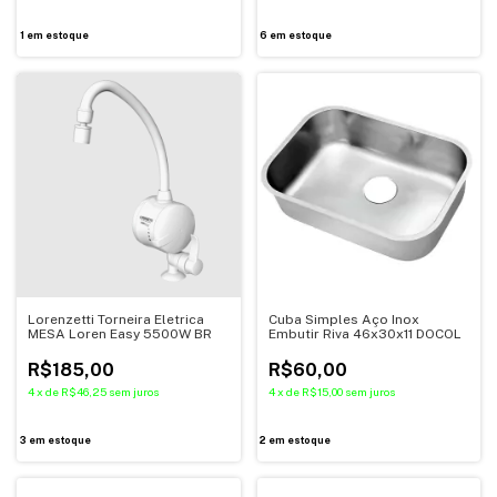
1
em estoque
6
em estoque
Lorenzetti Torneira Eletrica
Cuba Simples Aço Inox
MESA Loren Easy 5500W BR
Embutir Riva 46x30x11 DOCOL
R$185,00
R$60,00
4
x
de
R$46,25
sem juros
4
x
de
R$15,00
sem juros
3
em estoque
2
em estoque