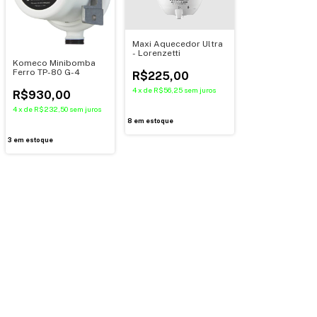
Maxi Aquecedor Ultra
- Lorenzetti
Komeco Minibomba
Ferro TP-80 G-4
R$225,00
4
x
de
R$56,25
sem juros
R$930,00
4
x
de
R$232,50
sem juros
8
em estoque
3
em estoque