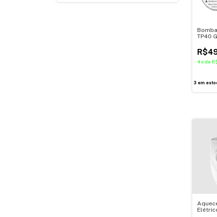
Bomba 
TP40 
R$49
4
x
de
R
3
em esto
Aquec
Elétric
Versát