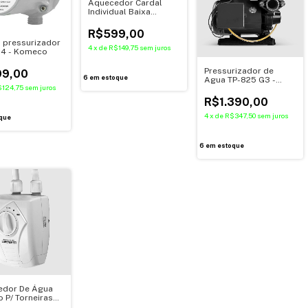
Aquecedor Cardal
Individual Baixa
Pressao 4T AQ249
R$599,00
pressurizador
4
x
de
R$149,75
sem juros
G4 - Komeco
Pressurizador de
9,00
6
em estoque
Agua TP-825 G3 -
$124,75
sem juros
Komeco
R$1.390,00
4
x
de
R$347,50
sem juros
que
6
em estoque
edor De Água
o P/ Torneiras
il 220v 5500W -