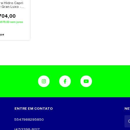
ra Hidro Capri
0 Gran Luxo -
(CASCO)
704,00
676,00
sem juros
que
ENTRE EM CONTATO
NE
5547988295850
(47)3398-8017