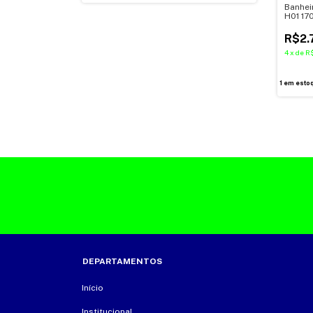
Banhei
H01 17
Astra 
R$2.
4
x
de
R$
1
em esto
DEPARTAMENTOS
Início
Institucional