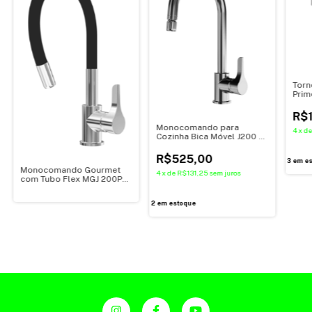
Torn
Prim
R$
Monocomando para
4
x
d
Cozinha Bica Móvel J200 -
Japi
R$525,00
3
em es
Monocomando Gourmet
4
x
de
R$131,25
sem juros
com Tubo Flex MGJ 200P
Preto - Japi
2
em estoque