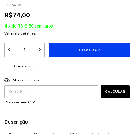
SKU:
54529
R$74,00
4
x
de
R$18,50
sem juros
Ver mais detalhes
6
em estoque
Entregas para o CEP:
ALTERAR CEP
Meios de envio
CALCULAR
Não sei meu CEP
Descrição